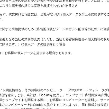
団体またはその委託を受けた者が法令の定める事務を遂行することに対して
により当該事務の遂行に支障を及ぼすおそれがあるとき
かわらず、次に掲げる場合には、当社が取り扱う個人データを第三者に提供する
す。
に関する情報提供のため（広告配信及びメールマガジン配信等のため）に当
必要となる当社の業務委託先（ただし、当社と秘密保持義務や個人情報の取
に限ります。）に個人データの提供を行う場合
者にお客様の個人データを提供する場合があります。
て
ブサイト閲覧情報を、そのお客様のコンピューター（PCやスマートフォン、タ
能を意味します。当社は、Cookieを使用し、ウェブサイト訪問回数や訪問
客様がウェブサイトを閲覧する際に、お客様のコンピューターを識別し、サー
のコンピューター上にCookieを保存することによって、同じ情報を繰り返